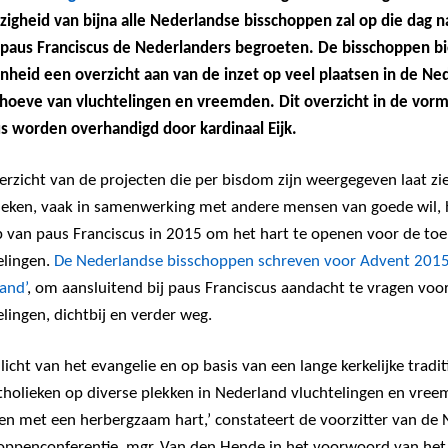
igheid van bijna alle Nederlandse bisschoppen zal op die dag na
 paus Franciscus de Nederlanders begroeten. De bisschoppen bi
nheid een overzicht aan van de inzet op veel plaatsen in de Ne
hoeve van vluchtelingen en vreemden. Dit overzicht in de vorm
s worden overhandigd door kardinaal Eijk.
erzicht van de projecten die per bisdom zijn weergegeven laat z
ieken, vaak in samenwerking met andere mensen van goede wil,
 van paus Franciscus in 2015 om het hart te openen voor de t
elingen.
De Nederlandse bisschoppen schreven voor Advent 2015
and’
, om aansluitend bij paus Franciscus aandacht te vragen voo
elingen, dichtbij en verder weg.
 licht van het evangelie en op basis van een lange kerkelijke trad
atholieken op diverse plekken in Nederland vluchtelingen en vr
en met een herbergzaam hart,’ constateert de voorzitter van de
oppenconferentie, mgr. Van den Hende in het voorwoord van het