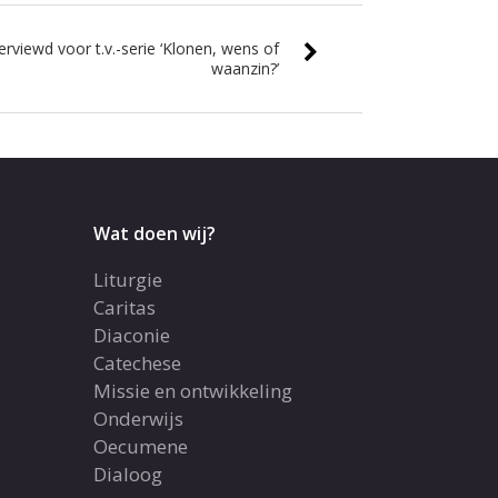
terviewd voor t.v.-serie ‘Klonen, wens of
waanzin?’
Wat doen wij?
Liturgie
Caritas
Diaconie
Catechese
Missie en ontwikkeling
Onderwijs
Oecumene
Dialoog