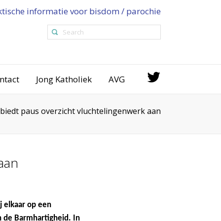
ktische informatie voor bisdom / parochie
ntact
Jong Katholiek
AVG
biedt paus overzicht vluchtelingenwerk aan
aan
j elkaar op een
an de Barmhartigheid. In