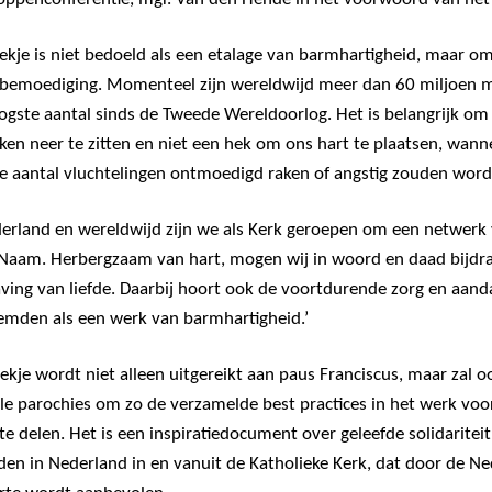
oekje is niet bedoeld als een etalage van barmhartigheid, maar om
 bemoediging. Momenteel zijn wereldwijd meer dan 60 miljoen m
ogste aantal sinds de Tweede Wereldoorlog. Het is belangrijk om a
ken neer te zitten en niet een hek om ons hart te plaatsen, wan
 aantal vluchtelingen ontmoedigd raken of angstig zouden worde
derland en wereldwijd zijn we als Kerk geroepen om een netwerk va
 Naam. Herbergzaam van hart, mogen wij in woord en daad bijdr
ving van liefde. Daarbij hoort ook de voortdurende zorg en aand
emden als een werk van barmhartigheid.’
ekje wordt niet alleen uitgereikt aan paus Franciscus, maar zal 
lle parochies om zo de verzamelde best practices in het werk voo
 te delen. Het is een inspiratiedocument over geleefde solidaritei
en in Nederland in en vanuit de Katholieke Kerk, dat door de N