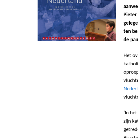
aanwez
Pieter
gelege
ten be
de pau
Het ov
kathol
oproep
vlucht
Nederl
vlucht
‘In het
zijn k
getred
Bissch