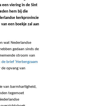
 een viering in de Sint
eden hem bij die
derlandse kerkprovincie
 van een boekje zal aan
ien wat Nederlandse
 hebben gedaan sinds de
oenemende stroom van
 de brief ‘Herbergzaam
r de opvang van
itie van barmhartigheid,
eemden tegemoet
 Nederlandse
 overzichtsboek.