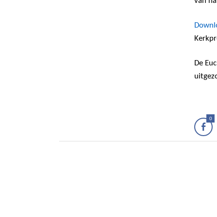
van ha
Downlo
Kerkpr
De Euc
uitgez
0