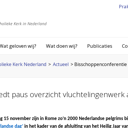
Pra
Wat geloven wij?
Wat doen wij?
Publicaties
Co
lieke Kerk Nederland
>
Actueel
>
Bisschoppenconferentie 
dt paus overzicht vluchtelingenwerk 
g 15 november zijn in Rome zo’n 2000 Nederlandse pelgrims bi
landse dag’
in het kader van de afsluiting van het Heilig Jaar v