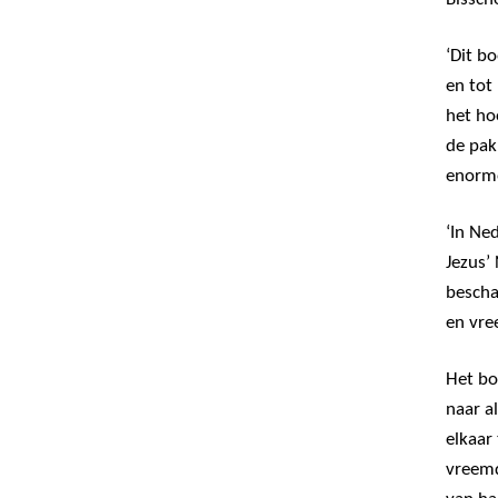
‘Dit b
en tot
het ho
de pak
enorme
‘In Ne
Jezus’
bescha
en vre
Het bo
naar a
elkaar
vreemd