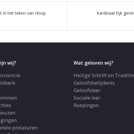
6 in het teken van Hoop
Kardinaal Eijk geïn
ijn wij?
Wat geloven wij?
provincie
Heilige Schrift en Traditie
ldkerk
Geloofsbelijdenis
Geloofsleer
dommen
Sociale leer
chies
Roepingen
gieuzen
gingen
onele prelaturen