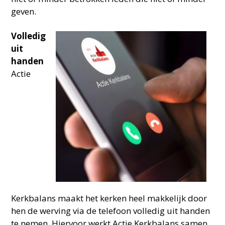
geven.
Volledig
uit
handen
Actie
Kerkbalans maakt het kerken heel makkelijk door
hen de werving via de telefoon volledig uit handen
te nemen. Hiervoor werkt Actie Kerkbalans samen