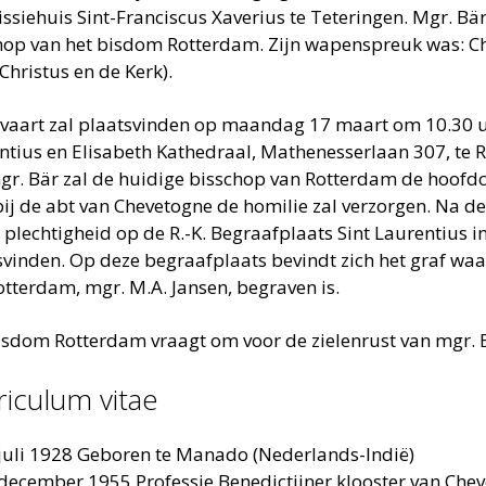
issiehuis Sint-Franciscus Xaverius te Teteringen. Mgr. Bä
hop van het bisdom Rotterdam. Zijn wapenspreuk was: Chr
Christus en de Kerk).
tvaart zal plaatsvinden op maandag 17 maart om 10.30 u
ntius en Elisabeth Kathedraal, Mathenesserlaan 307, te
gr. Bär zal de huidige bisschop van Rotterdam de hoofdce
ij de abt van Chevetogne de homilie zal verzorgen. Na d
 plechtigheid op de R.-K. Begraafplaats Sint Laurentius i
svinden. Op deze begraafplaats bevindt zich het graf waa
otterdam, mgr. M.A. Jansen, begraven is.
isdom Rotterdam vraagt om voor de zielenrust van mgr. B
riculum vitae
juli 1928 Geboren te Manado (Nederlands-Indië)
december 1955 Professie Benedictijner klooster van Chev