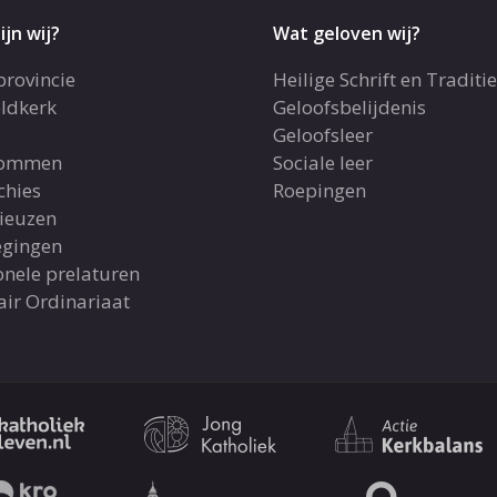
ijn wij?
Wat geloven wij?
provincie
Heilige Schrift en Traditie
ldkerk
Geloofsbelijdenis
Geloofsleer
dommen
Sociale leer
chies
Roepingen
gieuzen
gingen
onele prelaturen
air Ordinariaat