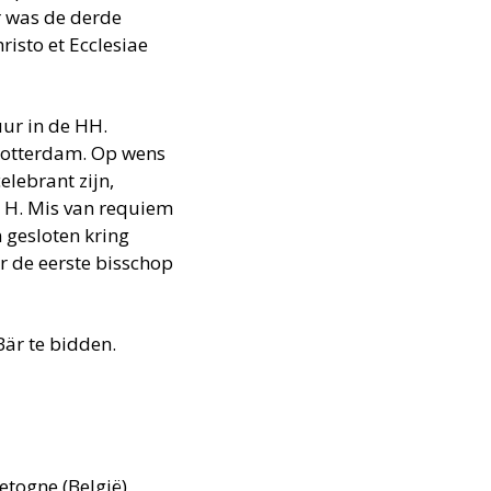
r was de derde
isto et Ecclesiae
ur in de HH.
 Rotterdam. Op wens
lebrant zijn,
e H. Mis van requiem
n gesloten kring
r de eerste bisschop
är te bidden.
etogne (België)