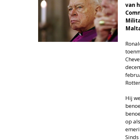
van h
Comma
Milit
Malt
Ronal
toenma
Cheve
decem
febru
Rotte
Hij w
benoe
benoe
op al
emeri
Sinds