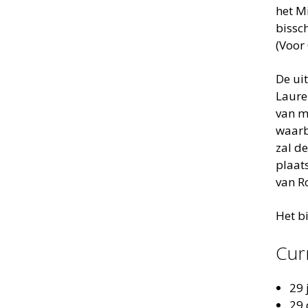
het M
bissc
(Voor 
De ui
Laure
van m
waarb
zal de
plaat
van R
Het b
Cur
29 
29 