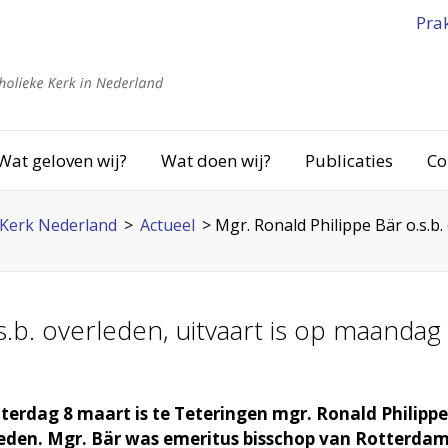
Pra
Wat geloven wij?
Wat doen wij?
Publicaties
Co
Kerk Nederland
>
Actueel
>
Mgr. Ronald Philippe Bär o.s.b
s.b. overleden, uitvaart is op maandag
terdag 8 maart is te Teteringen mgr. Ronald Philippe 
eden. Mgr. Bär was emeritus bisschop van Rotterdam