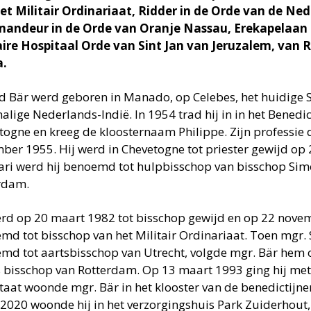
et Militair Ordinariaat, Ridder in de Orde van de N
ndeur in de Orde van Oranje Nassau, Erekapelaan
aire Hospitaal Orde van Sint Jan van Jeruzalem, van
a.
d Bär werd geboren in Manado, op Celebes, het huidige S
lige Nederlands-Indië. In 1954 trad hij in in het Benedic
togne en kreeg de kloosternaam Philippe. Zijn professie 
ber 1955. Hij werd in Chevetogne tot priester gewijd op 
ari werd hij benoemd tot hulpbisschop van bisschop Sim
rdam.
erd op 20 maart 1982 tot bisschop gewijd en op 22 novem
md tot bisschop van het Militair Ordinariaat. Toen mgr.
md tot aartsbisschop van Utrecht, volgde mgr. Bär hem 
s bisschop van Rotterdam. Op 13 maart 1993 ging hij met 
taat woonde mgr. Bär in het klooster van de benedictijnen
 2020 woonde hij in het verzorgingshuis Park Zuiderhout, 