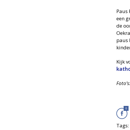
Paus 
een g
de oo
Oekra
paus 
kinde
Kijk 
katho
Foto’s
0
Tags: