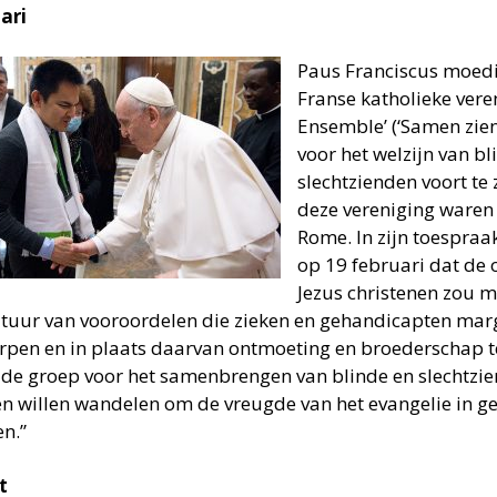
ari
Paus Franciscus moedi
Franse katholieke veren
Ensemble’ (‘Samen zien
voor het welzijn van b
slechtzienden voort te 
deze vereniging waren
Rome. In zijn toespraa
op 19 februari dat de
Jezus christenen zou
ltuur van vooroordelen die zieken en gehandicapten marg
rpen en in plaats daarvan ontmoeting en broederschap 
 de groep voor het samenbrengen van blinde en slechtzi
n willen wandelen om de vreugde van het evangelie in 
en.”
t