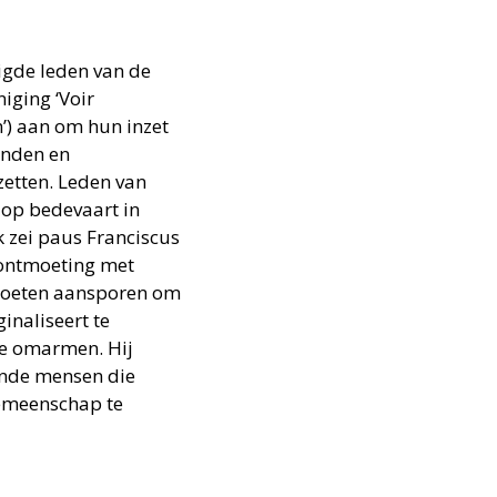
gde leden van de
iging ‘Voir
’) aan om hun inzet
linden en
zetten. Leden van
 op bedevaart in
k zei paus Franciscus
 ontmoeting met
 moeten aansporen om
inaliseert te
te omarmen. Hij
ende mensen die
gemeenschap te