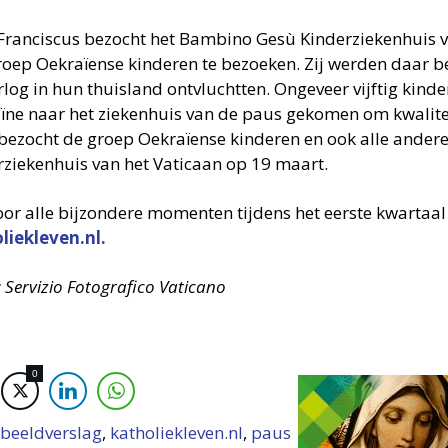
Franciscus bezocht het Bambino Gesù Kinderziekenhuis 
roep Oekraïense kinderen te bezoeken. Zij werden daar 
rlog in hun thuisland ontvluchtten. Ongeveer vijftig kind
ïne naar het ziekenhuis van de paus gekomen om kwalitei
bezocht de groep Oekraïense kinderen en ook alle andere 
rziekenhuis van het Vaticaan op 19 maart.
voor alle bijzondere momenten tijdens het eerste kwartaa
liekleven.nl.
: Servizio Fotografico Vaticano
0
beeldverslag
,
katholiekleven.nl
,
paus