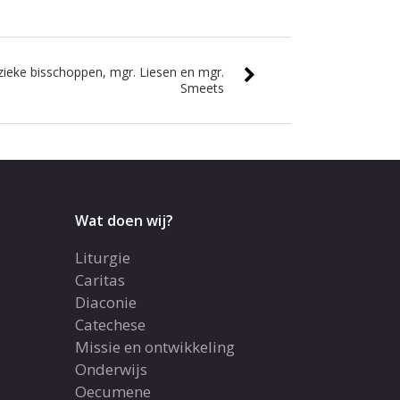
zieke bisschoppen, mgr. Liesen en mgr.
Smeets
Wat doen wij?
Liturgie
Caritas
Diaconie
Catechese
Missie en ontwikkeling
Onderwijs
Oecumene