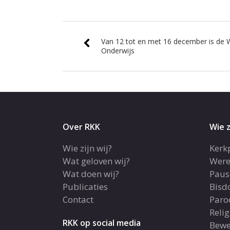
Van 12 tot en met 16 december is de 
Onderwijs
Over RKK
Wie z
Wie zijn wij?
Kerk
Wat geloven wij?
Were
Wat doen wij?
Paus
Publicaties
Bis
Contact
Paro
Reli
RKK op social media
Bewe