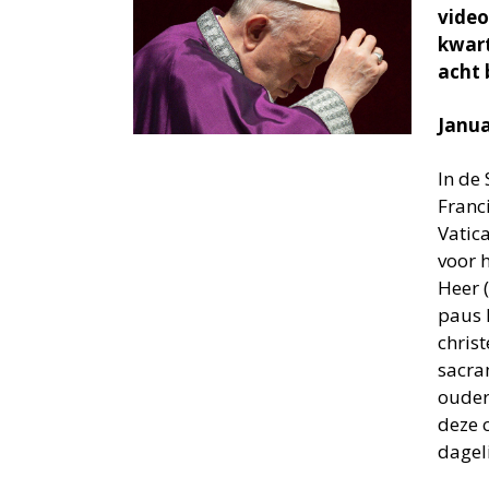
video
kwart
acht 
Janu
In de
Franc
Vatic
voor 
Heer (
paus 
christ
sacra
ouder
deze c
dagel