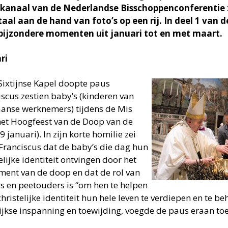
kanaal van de Nederlandse Bisschoppenconferentie z
aal aan de hand van foto’s op een rij. In deel 1 van d
bijzondere momenten uit januari tot en met maart.
ari
 Sixtijnse Kapel doopte paus
iscus zestien baby’s (kinderen van
aanse werknemers) tijdens de Mis
het Hoogfeest van de Doop van de
9 januari). In zijn korte homilie zei
Franciscus dat de baby’s die dag hun
elijke identiteit ontvingen door het
ment van de doop en dat de rol van
s en peetouders is “om hen te helpen
hristelijke identiteit hun hele leven te verdiepen en te b
ijkse inspanning en toewijding, voegde de paus eraan toe