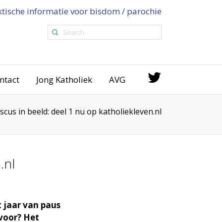
ktische informatie voor bisdom / parochie
ntact
Jong Katholiek
AVG
scus in beeld: deel 1 nu op katholiekleven.nl
.nl
t jaar van paus
voor? Het