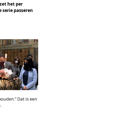
et het per
e serie passeren
ehouden.” Dat is een
.