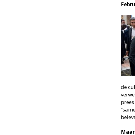
Febru
de cu
verwe
prees
“same
belev
Maar