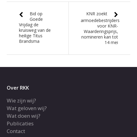
Bid op
KNR zoekt
Goede
armoedebestrijders
Vrijdag de
voor KNR-
kruisweg van de
Waarderingsprijs,
heilige Titus
nomineren kan tot
Brandsma
14 mei
Over RKK
Wie zijn wij?
Wat geloven wij?
Wat doen wij?
Publicaties
Contact