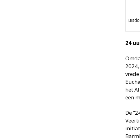
Bisd
24 uu
Omdat
2024,
vrede 
Eucha
het A
een m
De “2
Veert
initia
Barmh