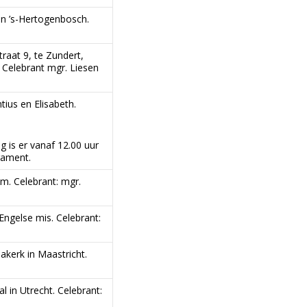
 in ’s-Hertogenbosch.
raat 9, te Zundert,
. Celebrant mgr. Liesen
tius en Elisabeth.
g is er vanaf 12.00 uur
rament.
um. Celebrant: mgr.
 Engelse mis. Celebrant:
akerk in Maastricht.
l in Utrecht. Celebrant: