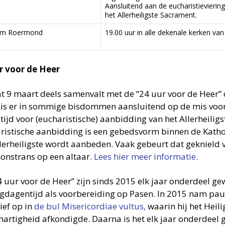
Aansluitend aan de eucharistieviering
het Allerheiligste Sacrament.
om Roermond
19.00 uur in alle dekenale kerken va
r voor de Heer
 9 maart deels samenvalt met de “24 uur voor de Heer” 
 is er in sommige bisdommen aansluitend op de mis voor
tijd voor (eucharistische) aanbidding van het Allerheilig
ristische aanbidding is een gebedsvorm binnen de Katho
llerheiligste wordt aanbeden. Vaak gebeurt dat geknield v
onstrans op een altaar.
Lees hier meer informatie.
4 uur voor de Heer” zijn sinds 2015 elk jaar onderdeel ge
igdagentijd als voorbereiding op Pasen. In 2015 nam pau
tief op in
de bul Misericordiae vultus,
waarin hij het Heili
artigheid afkondigde. Daarna is het elk jaar onderdeel 