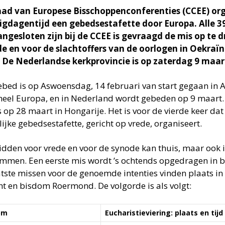
ad van Europese Bisschoppenconferenties (CCEE) org
igdagentijd een gebedsestafette door Europa. Alle 3
angesloten zijn bij de CCEE is gevraagd de mis op te 
e en voor de slachtoffers van de oorlogen in Oekraïne
 De Nederlandse kerkprovincie is op zaterdag 9 maar
ebed is op Aswoensdag, 14 februari van start gegaan in A
heel Europa, en in Nederland wordt gebeden op 9 maart. 
s op 28 maart in Hongarije. Het is voor de vierde keer da
ijke gebedsestafette, gericht op vrede, organiseert.
dden voor vrede en voor de synode kan thuis, maar ook 
mmen. Een eerste mis wordt ’s ochtends opgedragen in 
atste missen voor de genoemde intenties vinden plaats i
ht en bisdom Roermond. De volgorde is als volgt:
om
Eucharistieviering: plaats en tijd