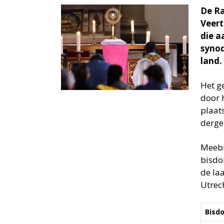
De Ra
Veert
die a
synod
land.
Het g
door 
plaat
dergel
Meebi
bisdo
de la
Utrec
Bisd