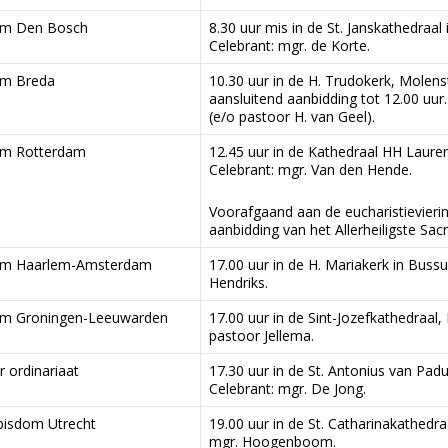
om Den Bosch
8.30 uur mis in de St. Janskathedraal
Celebrant: mgr. de Korte.
om Breda
10.30 uur in de H. Trudokerk, Molenst
aansluitend aanbidding tot 12.00 uur
(e/o pastoor H. van Geel).
om Rotterdam
12.45 uur in de Kathedraal HH Lauren
Celebrant: mgr. Van den Hende.
Voorafgaand aan de eucharistievierin
aanbidding van het Allerheiligste Sac
om Haarlem-Amsterdam
17.00 uur in de H. Mariakerk in Buss
Hendriks.
om Groningen-Leeuwarden
17.00 uur in de Sint-Jozefkathedraal,
pastoor Jellema.
ir ordinariaat
17.30 uur in de St. Antonius van Padu
Celebrant: mgr. De Jong.
bisdom Utrecht
19.00 uur in de St. Catharinakathedraa
mgr. Hoogenboom.