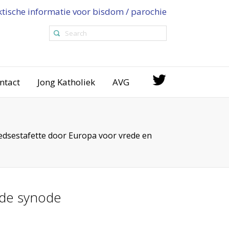
ktische informatie voor bisdom / parochie
ntact
Jong Katholiek
AVG
edsestafette door Europa voor vrede en
 de synode