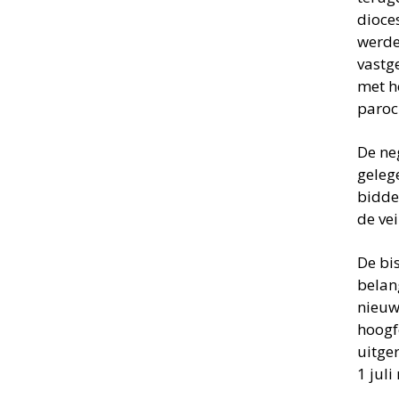
dioce
werde
vastg
met h
paroch
De ne
geleg
bidde
de vei
De bi
belang
nieuw
hoogf
uitge
1 jul