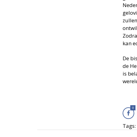
Neder
gelov
zullen
ontwik
Zodra
kan e
De bi
de Hei
is be
werel
0
Tags: