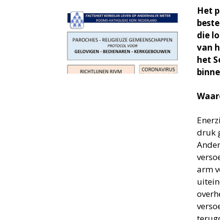
Het p
beste
die l
van h
het S
binne
Waaro
Enerz
druk 
Ander
verso
arm v
uitei
overh
verso
terug