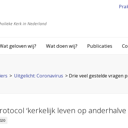
Pra
Wat geloven wij?
Wat doen wij?
Publicaties
Co
iers
>
Uitgelicht: Coronavirus
>
Drie veel gestelde vragen p
rotocol ‘kerkelijk leven op anderhalve
020