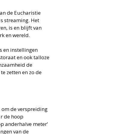
van de Eucharistie
ls streaming. Het
, is en blijft van
rk en wereld.
s en instellingen
toraat en ook talloze
eenzaamheid de
te zetten en zo de
n om de verspreiding
ar de hoop
 op anderhalve meter’
ingen van de