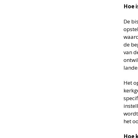
Hoe i
De bi
opste
waard
de be
van d
ontwi
lande
Het o
kerkg
speci
instel
wordt
het o
Hoe k