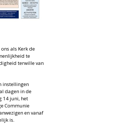
ons als Kerk de
enlijkheid te
igheid terwille van
 instellingen
tal dagen in de
 14 juni, het
lige Communie
aanwezigen en vanaf
ijk is.