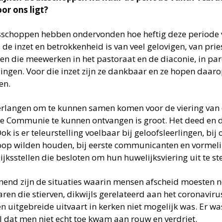
oor ons ligt?
sschoppen hebben ondervonden hoe heftig deze periode v
 de inzet en betrokkenheid is van veel gelovigen, van pri
en die meewerken in het pastoraat en de diaconie, in par
llingen. Voor die inzet zijn ze dankbaar en ze hopen daar
en.
erlangen om te kunnen samen komen voor de viering van 
ge Communie te kunnen ontvangen is groot. Het deed en do
ok is er teleurstelling voelbaar bij geloofsleerlingen, bij
oop wilden houden, bij eerste communicanten en vormelin
jksstellen die besloten om hun huwelijksviering uit te ste
jnend zijn de situaties waarin mensen afscheid moesten
ren die stierven, dikwijls gerelateerd aan het coronaviru
en uitgebreide uitvaart in kerken niet mogelijk was. Er 
l dat men niet echt toe kwam aan rouw en verdriet.