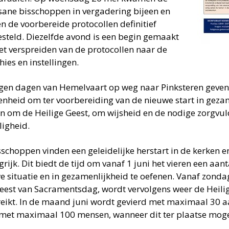
sane bisschoppen in vergadering bijeen en
n de voorbereide protocollen definitief
esteld. Diezelfde avond is een begin gemaakt
et verspreiden van de protocollen naar de
ies en instellingen.
gen dagen van Hemelvaart op weg naar Pinksteren geven 
enheid om ter voorbereiding van de nieuwe start in gezam
n om de Heilige Geest, om wijsheid en de nodige zorgvuld
ligheid.
sschoppen vinden een geleidelijke herstart in de kerken en
rijk. Dit biedt de tijd om vanaf 1 juni het vieren een aan
e situatie en in gezamenlijkheid te oefenen. Vanaf zondag
eest van Sacramentsdag, wordt vervolgens weer de Hei
reikt. In de maand juni wordt gevierd met maximaal 30 
i met maximaal 100 mensen, wanneer dit ter plaatse mogel