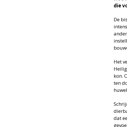
die v
De bi
intens
ander
inste
bouw
Het v
Heili
kon. O
ten d
huweli
Schri
dierba
dat e
gevoe