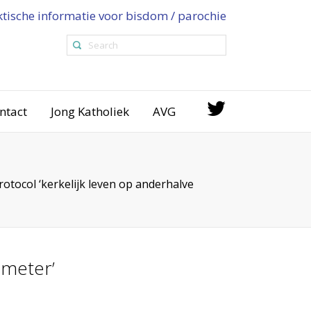
ktische informatie voor bisdom / parochie
ntact
Jong Katholiek
AVG
rotocol ‘kerkelijk leven op anderhalve
 meter’