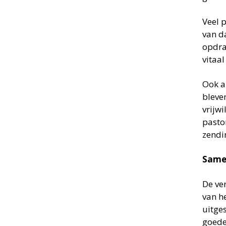
Veel 
van da
opdrag
vitaa
Ook al
bleve
vrijwi
pastor
zendi
Samen
De ve
van h
uitge
goede