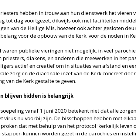
priesters hebben in trouw aan hun dienstwerk het vieren 
g tot dag voortgezet, dikwijls ook met faciliteiten midde
en van de Heilige Mis, hoezeer ook achter gesloten deuren
l belang voor de opbouw van de Kerk, voor de noden in Ke
 waren publieke vieringen niet mogelijk, in veel parochie
n priesters, diakens, en anderen die meewerken in het pas
lligers actief en creatief om in situaties van afstand en 
ale zorg en de diaconale inzet van de Kerk concreet door 
ng van de Kerk gestalte te geven.
 blijven bidden is belangrijk
rsoepeling vanaf 1 juni 2020 betekent niet dat alle zorge
et virus nu voorbij zijn. De bisschoppen hebben met elka
sproken dat met behulp van het protocol ‘kerkelijk leven
 stappen kunnen worden gezet in de parochies en instell