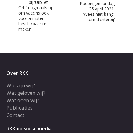
bij ‘Urbi et
Roepingenzondag
Orbi’ nogmaals op
25 april 2021:
om vaccins ook
‘Wees niet bang,
voor armsten
kom dichterbij’
beschikbaar te
maken
Over RKK
Wie zijn wij?
Wat geloven wij?
Wat doen wij?
Publicaties
Contact
RKK op social media