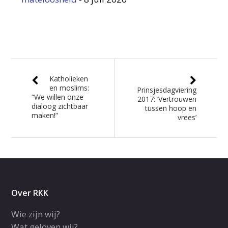
Katholieken
en moslims:
Prinsjesdagviering
“We willen onze
2017: ‘Vertrouwen
dialoog zichtbaar
tussen hoop en
maken!”
vrees’
Over RKK
Wie zijn wij?
Wat geloven wij?