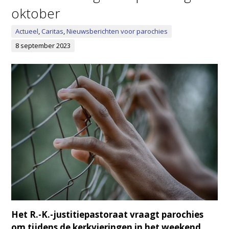
oktober
Actueel
,
Caritas
,
Nieuwsberichten voor parochies
8 september 2023
Het R.-K.-justitiepastoraat vraagt parochies
om tijdens de kerkvieringen in het weekend