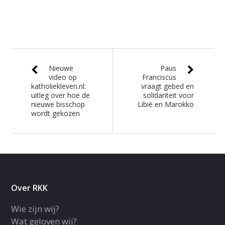
Nieuwe
Paus
video op
Franciscus
katholiekleven.nl:
vraagt gebed en
uitleg over hoe de
solidariteit voor
nieuwe bisschop
Libië en Marokko
wordt gekozen
Over RKK
Wie zijn wij?
Wat geloven wij?