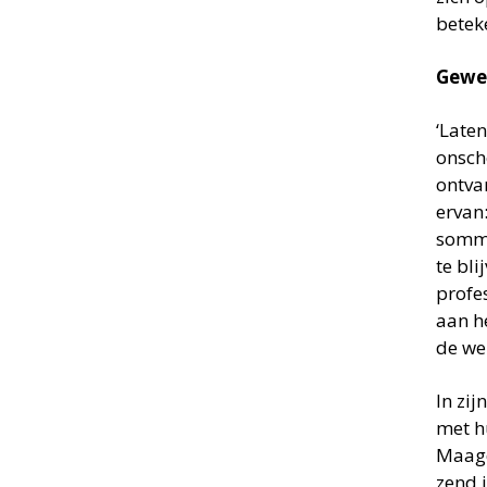
betek
Gewet
‘Late
onsch
ontva
ervan:
sommi
te bli
profes
aan h
de we
In zi
met h
Maagd
zend i