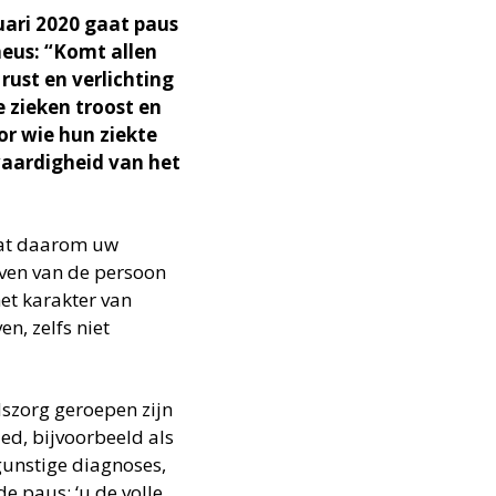
uari 2020 gaat paus
heus: “Komt allen
 rust en verlichting
e zieken troost en
or wie hun ziekte
waardigheid van het
aat daarom uw
even van de persoon
et karakter van
n, zelfs niet
dszorg geroepen zijn
d, bijvoorbeeld als
gunstige diagnoses,
de paus: ‘u de volle