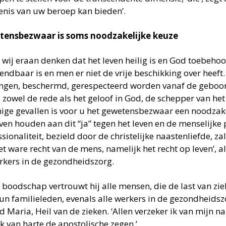
enis van uw beroep kan bieden’.
ensbezwaar is soms noodzakelijke keuze
n wij eraan denken dat het leven heilig is en God toebeho
endbaar is en men er niet de vrije beschikking over heeft
ngen, beschermd, gerespecteerd worden vanaf de geboort
 zowel de rede als het geloof in God, de schepper van het l
ge gevallen is voor u het gewetensbezwaar een noodzake
jven houden aan dit “ja” tegen het leven en de menselijke
sionaliteit, bezield door de christelijke naastenliefde, zal
et ware recht van de mens, namelijk het recht op leven’, 
rkers in de gezondheidszorg.
jn boodschap vertrouwt hij alle mensen, die de last van z
un familieleden, evenals alle werkers in de gezondheidsz
 Maria, Heil van de zieken. ‘Allen verzeker ik van mijn n
k van harte de apostolische zegen.’