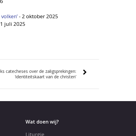
26
volken’
-
2 oktober 2025
1 juli 2025
eks catecheses over de zaligsprekingen:
‘identiteitskaart van de christen’
Wat doen wij?
Liturgie