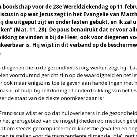
jn boodschap voor de 28e Wereldziekendag op 11 febr
iscus in op wat Jezus zegt in het Evangelie van Matt
ij die uitgeput zijt en onder lasten gebukt, en Ik zal u
ken” (Mat. 11, 28). De paus benadrukt dat er voor all
ikking te vinden is bij de Heer, ook voor diegenen vo
eerbaar is. Hij wijst in dit verband op de bescherm
.
 diegenen die in de gezondheidszorg werken zegt hij: ‘L
len voortdurend gericht zijn op de waardigheid en het l
r ook maar enigszins toe te geven aan handelingen met h
asie, of hulp bij zelfdoding of onderdrukking van het leve
er de staat van de ziekte onomkeerbaar is.’
Franciscus wijst er op dat hulpverleners in de gezondhei
 het grensgebied van de mogelijkheden op medisch gebie
aat om steeds gecompliceerdere klinische gevallen en on
pen te stellen voor de transcendente dimensie, ‘die’, zegt 