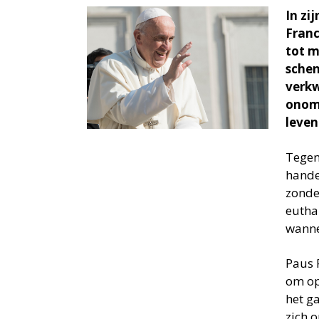
In zi
Franc
tot m
schen
verkw
onomk
leven
Tegen
hande
zonde
euthan
wanne
Paus 
om op
het g
zich o