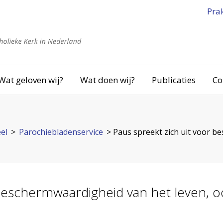
Pra
Wat geloven wij?
Wat doen wij?
Publicaties
Co
el
>
Parochiebladenservice
>
Paus spreekt zich uit voor b
beschermwaardigheid van het leven, oo