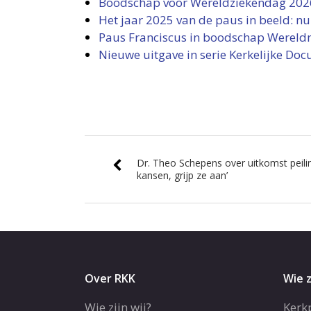
Boodschap voor Wereldziekendag 2026,
Het jaar 2025 van de paus in beeld: nu
Paus Franciscus in boodschap Wereldm
Nieuwe uitgave in serie Kerkelijke Doc
Dr. Theo Schepens over uitkomst peilin
kansen, grijp ze aan’
Over RKK
Wie z
Wie zijn wij?
Kerk