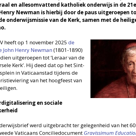
raal en allesomvattend katholiek onderwijs in de 21e
Henry Newman is hierbij door de paus uit­ge­roe­pen tot
de onder­wijs­mis­sie van de Kerk, samen met de heil
no.
IV heeft op 1 november 2025
de
ge John Henry Newman
(1801-1890)
dien uitgeroepen tot ‘Leraar van de
sele Kerk’. Hij deed dat op het Sint-
splein in Vaticaanstad tijdens de
ristieviering van het hoogfeest van
eiligen.
digitalisering en sociale
kerheid
derwijsbrief werd uitgebracht ter gelegenheid van het 60
weede Vaticaans Conciliedocument
Gravissimum Educatio