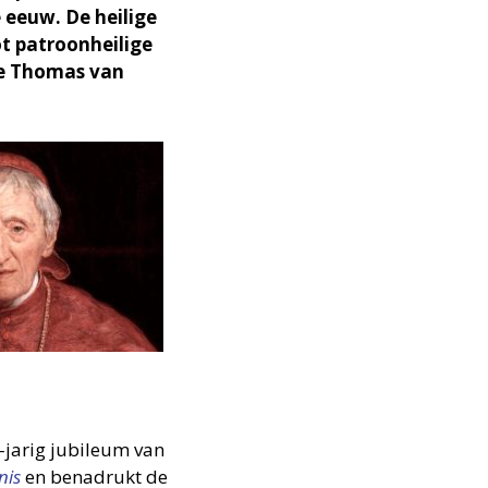
 eeuw. De heilige
 patroon­hei­lige
ige Thomas van
-jarig jubileum van
nis
en benadrukt de