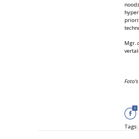
noodz
hyper
priori
techn
Mgr. 
vertal
Foto’s
0
Tags: