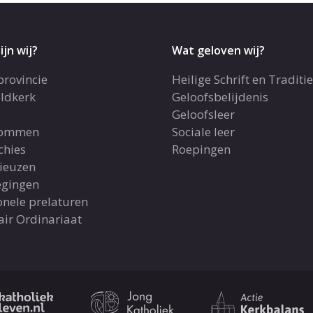
ijn wij?
Wat geloven wij?
provincie
Heilige Schrift en Traditie
ldkerk
Geloofsbelijdenis
Geloofsleer
dommen
Sociale leer
chies
Roepingen
gieuzen
gingen
onele prelaturen
air Ordinariaat