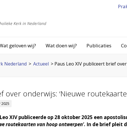
Pra
Wat geloven wij?
Wat doen wij?
Publicaties
Co
rk Nederland
>
Actueel
>
Paus Leo XIV publiceert brief ove
ef over onderwijs: ‘Nieuwe routekaart
 2025
Leo XIV publiceerde op 28 oktober 2025 een apostolisc
we routekaarten van hoop ontwerpen’
. In de brief pleit