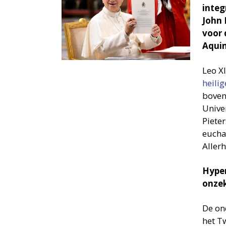
integ
John 
voor 
Aqui
Leo X
heili
boven
Univer
Pieter
eucha
Allerh
Hyper
onze
De on
het T