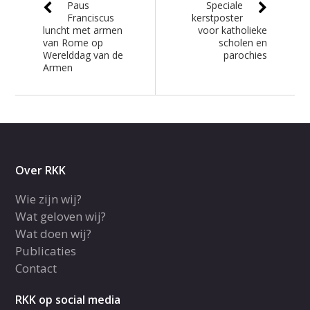
Paus
Speciale
Franciscus
kerstposter
luncht met armen
voor katholieke
van Rome op
scholen en
Werelddag van de
parochies
Armen
Over RKK
Wie zijn wij?
Wat geloven wij?
Wat doen wij?
Publicaties
Contact
RKK op social media