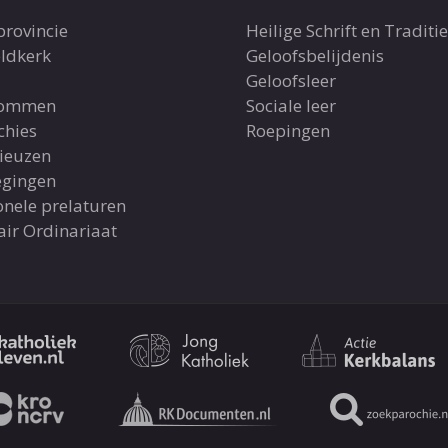
provincie
Heilige Schrift en Traditie
ldkerk
Geloofsbelijdenis
Geloofsleer
dommen
Sociale leer
chies
Roepingen
gieuzen
gingen
onele prelaturen
air Ordinariaat