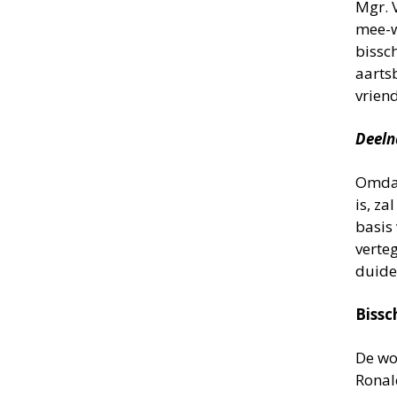
Mgr. 
mee-w
bissc
aarts
vrien
Deeln
Omdat
is, z
basis
verte
duide
Biss
De wo
Ronal