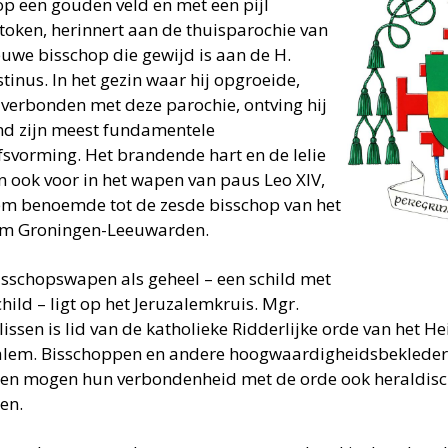
 op een gouden veld en met een pijl
token, herinnert aan de thuisparochie van
euwe bisschop die gewijd is aan de H.
tinus. In het gezin waar hij opgroeide,
verbonden met deze parochie, ontving hij
ind zijn meest fundamentele
fsvorming. Het brandende hart en de lelie
 ook voor in het wapen van paus Leo XIV,
em benoemde tot de zesde bisschop van het
m Groningen-Leeuwarden.
isschopswapen als geheel – een schild met
hild – ligt op het Jeruzalemkruis. Mgr.
issen is lid van de katholieke Ridderlijke orde van het He
alem. Bisschoppen en andere hoogwaardigheidsbekleders
en mogen hun verbondenheid met de orde ook heraldisch
en.