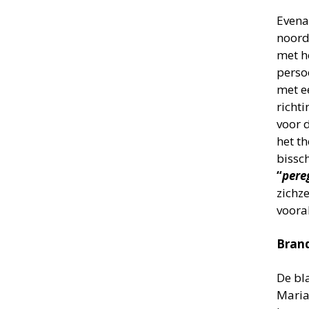
Evena
noord
met h
perso
met e
richt
voor 
het t
bissc
“
pere
zichze
voora
Bran
De bl
Maria