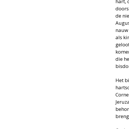
hart,
doors
de ni
Augus
nauw 
als k
geloo
komen
die h
bisdo
Het b
hartsc
Cornel
Jeruz
behor
breng