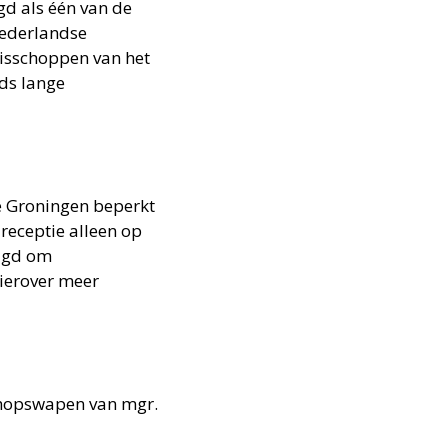
d als één van de
Nederlandse
bisschoppen van het
ds lange
e Groningen beperkt
receptie alleen op
aagd om
ierover meer
schopswapen van mgr.