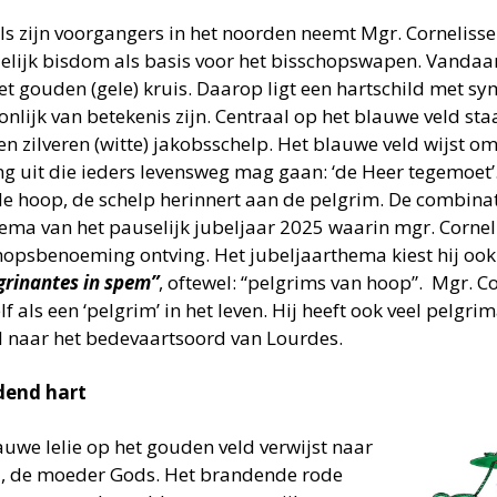
ls zijn voorgangers in het noorden neemt Mgr. Corneliss
elijk bisdom als basis voor het bisschopswapen. Vandaar
et gouden (gele) kruis. Daarop ligt een hartschild met s
onlijk van betekenis zijn. Centraal op het blauwe veld st
en zilveren (witte) jakobsschelp. Het blauwe veld wijst 
ing uit die ieders levensweg mag gaan: ‘de Heer tegemoet’
de hoop, de schelp herinnert aan de pelgrim. De combinat
hema van het pauselijk jubeljaar 2025 waarin mgr. Corneli
hopsbenoeming ontving. Het jubeljaarthema kiest hij oo
grinantes in spem”
, oftewel: “pelgrims van hoop”. Mgr. C
lf als een ‘pelgrim’ in het leven. Hij heeft ook veel pelgr
l naar het bedevaartsoord van Lourdes.
dend hart
auwe lelie op het gouden veld verwijst naar
, de moeder Gods. Het brandende rode