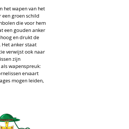
en het wapen van het
 een groen schild
ymbolen die voor hem
aat een gouden anker
omhoog en drukt de
. Het anker staat
ie verwijst ook naar
ssen zijn
k als wapenspreuk:
ornelissen ervaart
images mogen leiden,