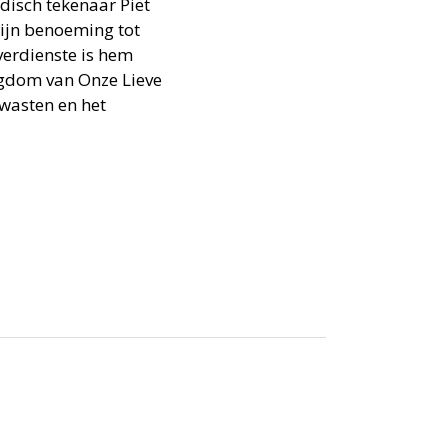
disch tekenaar Piet
zijn benoeming tot
verdienste is hem
igdom van Onze Lieve
wasten en het