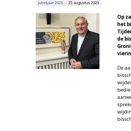
Jubeljaar 2025
25 augustus 2025
Op za
het b
Tijde
de bi
Groni
vieri
De aar
bissc
wijde
bedie
aanwe
sprek
wijdi
bissc