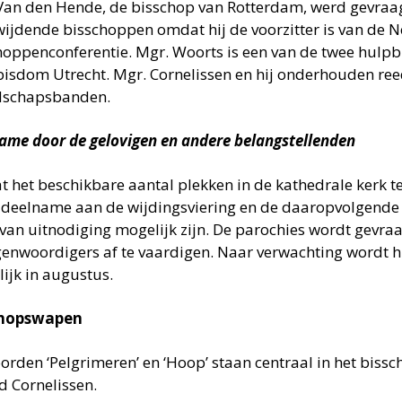
Van den Hende, de bisschop van Rotterdam, werd gevraag
ijdende bisschoppen omdat hij de voorzitter is van de 
hoppenconferentie. Mgr. Woorts is een van de twee hulp
bisdom Utrecht. Mgr. Cornelissen en hij onderhouden ree
dschapsbanden.
ame door de gelovigen en andere belangstellenden
 het beschikbare aantal plekken in de kathedrale kerk t
al deelname aan de wijdingsviering en de daaropvolgende 
 van uitnodiging mogelijk zijn. De parochies wordt gevr
genwoordigers af te vaardigen. Naar verwachting wordt h
lijk in augustus.
chopswapen
orden ‘Pelgrimeren’ en ‘Hoop’ staan centraal in het bis
d Cornelissen.