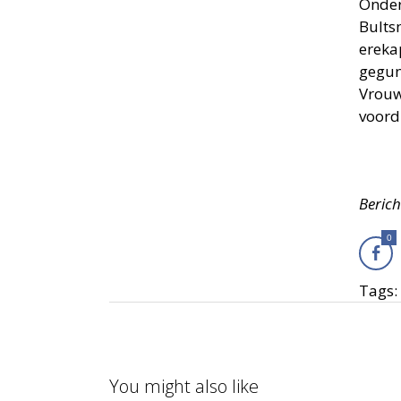
Onder
Bults
ereka
gegun
Vrouw
voord
Beric
0
Tags:
You might also like