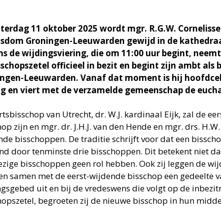
terdag 11 oktober 2025 wordt mgr. R.G.W. Cornelisse
isdom Groningen-Leeuwarden gewijd in de kathedraa
ns de wijdingsviering, die om 11:00 uur begint, neemt
sschopszetel officieel in bezit en begint zijn ambt als
ngen-Leeuwarden. Vanaf dat moment is hij hoofdce
ng en viert met de verzamelde gemeenschap de euchar
tsbisschop van Utrecht, dr. W.J. kardinaal Eijk, zal de ee
hop zijn en mgr. dr. J.H.J. van den Hende en mgr. drs. H.
nde bisschoppen. De traditie schrijft voor dat een bissc
nd door tenminste drie bisschoppen. Dit betekent niet d
zige bisschoppen geen rol hebben. Ook zij leggen de wij
en samen met de eerst-wijdende bisschop een gedeelte v
ngsgebed uit en bij de vredeswens die volgt op de inbezi
hopszetel, begroeten zij de nieuwe bisschop in hun midde