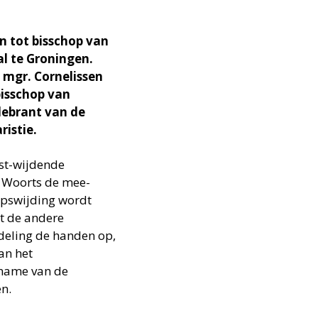
n tot bisschop van
l te Groningen.
 mgr. Cornelissen
 bisschop van
lebrant van de
istie.
rst-wijdende
W. Woorts de mee-
hopswijding wordt
at de andere
deling de handen op,
an het
tname van de
n.