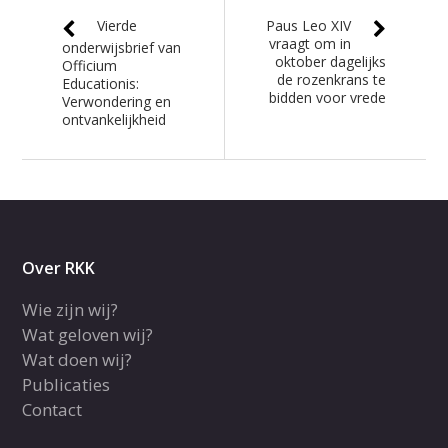
Vierde
Paus Leo XIV
vraagt om in
onderwijsbrief van
oktober dagelijks
Officium
de rozenkrans te
Educationis:
bidden voor vrede
Verwondering en
ontvankelijkheid
Over RKK
Wie zijn wij?
Wat geloven wij?
Wat doen wij?
Publicaties
Contact