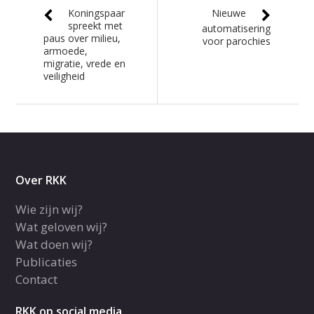
Koningspaar
Nieuwe
spreekt met
automatisering
paus over milieu,
voor parochies
armoede,
migratie, vrede en
veiligheid
Over RKK
Wie zijn wij?
Wat geloven wij?
Wat doen wij?
Publicaties
Contact
RKK op social media