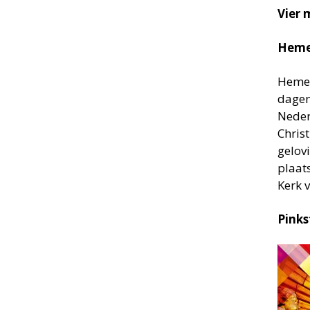
Vier 
Hemel
Hemelv
dagen
Nederl
Chris
gelov
plaat
Kerk 
Pinks