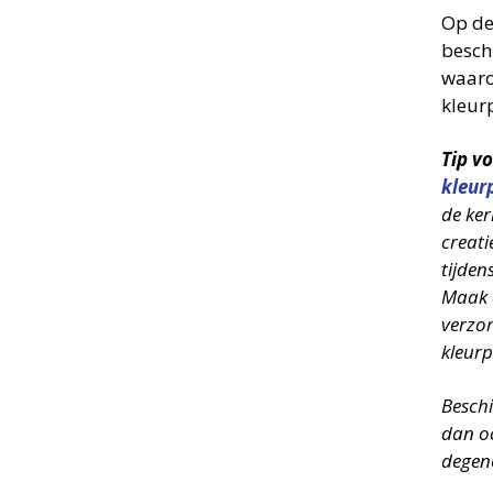
Op de
besch
waaro
kleurp
Tip v
kleur
de ke
creati
tijden
Maak e
verzor
kleurp
Beschi
dan o
degen