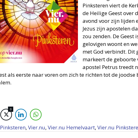
Pinksteren viert de Ker
de Heilige Geest over 
avond voor zijn lijden
Jezus zijn apostelen da
zou zenden. De Geest is
gelovigen woont en wer
met God verbindt. Dit 
markeert de geboorte 
apostel Petrus treedt 
est als eerste naar voren om zich te richten tot de joods
alem.
0
Pinksteren
,
Vier.nu
,
Vier.nu Hemelvaart
,
Vier.nu Pinkster