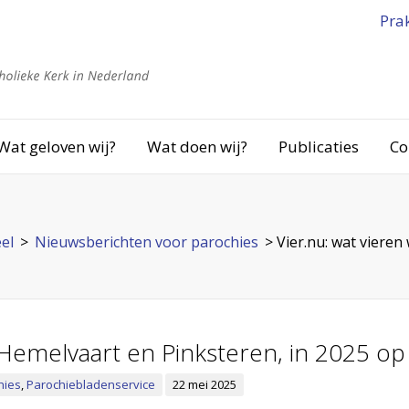
Pra
Wat geloven wij?
Wat doen wij?
Publicaties
Co
el
>
Nieuwsberichten voor parochies
>
Vier.nu: wat viere
Hemelvaart en Pinksteren, in 2025 op 
hies
,
Parochiebladenservice
22 mei 2025