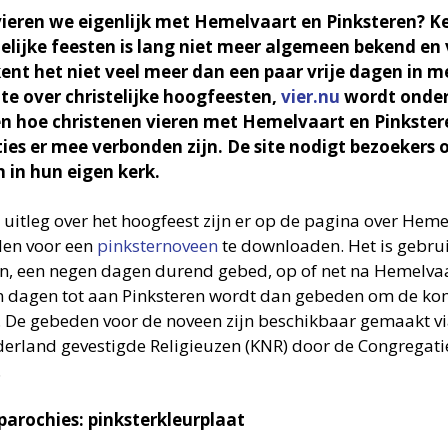
ieren we eigenlijk met Hemelvaart en Pinksteren? K
telijke feesten is lang niet meer algemeen bekend en
ent het niet veel meer dan een paar vrije dagen in me
te over christelijke hoogfeesten,
vier.nu
wordt onder
n hoe christenen vieren met Hemelvaart en Pinkster
ties er mee verbonden zijn. De site nodigt bezoekers
n in hun eigen kerk.
 uitleg over het hoogfeest zijn er op de pagina over Hem
en voor een
pinksternoveen
te downloaden. Het is gebru
n, een negen dagen durend gebed, op of net na Hemelvaa
 dagen tot aan Pinksteren wordt dan gebeden om de kom
. De gebeden voor de noveen zijn beschikbaar gemaakt vi
derland gevestigde Religieuzen (KNR) door de Congregati
.
parochies: pinksterkleurplaat