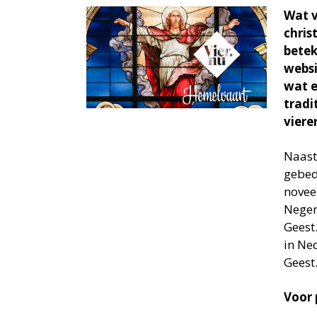
Wat v
chris
betek
websi
wat e
tradi
viere
Naast
gebed
novee
Negen
Geest
in Ne
Geest
Voor 