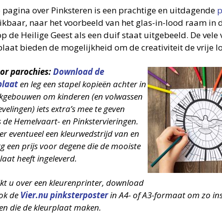
 pagina over Pinksteren is een prachtige en uitdagende
p
ikbaar, naar het voorbeeld van het glas-in-lood raam in de
p de Heilige Geest als een duif staat uitgebeeld. De vele 
laat bieden de mogelijkheid om de creativiteit de vrije lo
oor parochies:
Download de
plaat
en leg een stapel kopieën achter in
rkgebouwen om kinderen (en volwassen
evelingen) iets extra’s mee te geven
s de Hemelvaart- en Pinkstervieringen.
r eventueel een kleurwedstrijd van en
g een prijs voor degene die de mooiste
laat heeft ingeleverd.
kt u over een kleurenprinter, download
ok de
Vier.nu pinksterposter
in A4- of A3-formaat om zo ins
en die de kleurplaat maken.