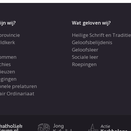
ijn wij?
Wat geloven wij?
provincie
Heilige Schrift en Traditie
ldkerk
Geloofsbelijdenis
Geloofsleer
dommen
Sociale leer
chies
Roepingen
gieuzen
gingen
onele prelaturen
air Ordinariaat