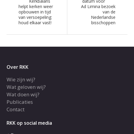
Kerkbalans
datum voor
helpt kerken weer
Ad Limina bezoek
opbouwen in tijd
van de
van versoepeling:
Nederlandse
houd elkaar vast!
bisschoppen
Over RKK
Wie zijn wij?
Wat geloven wij?
Wat doen wij?
Publicaties
Contact
RKK op social media