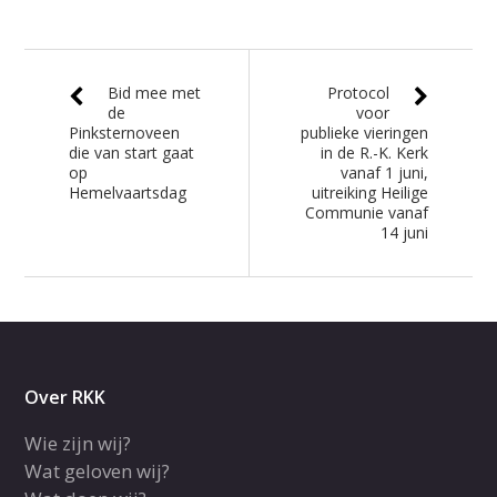
Bid mee met
Protocol
de
voor
Pinksternoveen
publieke vieringen
die van start gaat
in de R.-K. Kerk
op
vanaf 1 juni,
Hemelvaartsdag
uitreiking Heilige
Communie vanaf
14 juni
Over RKK
Wie zijn wij?
Wat geloven wij?