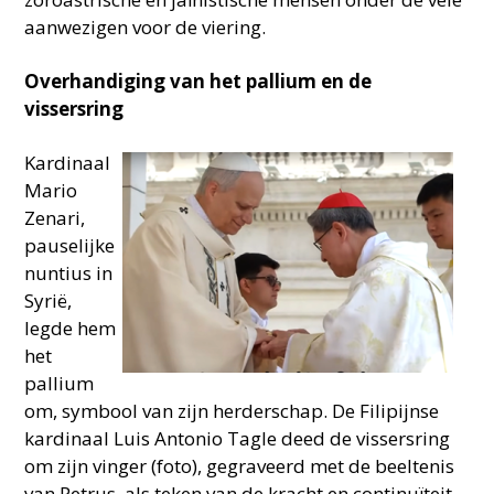
aanwezigen voor de viering.
Overhandiging van het pallium en de
vissersring
Kardinaal
Mario
Zenari,
pauselijke
nuntius in
Syrië,
legde hem
het
pallium
om, symbool van zijn herderschap. De Filipijnse
kardinaal Luis Antonio Tagle deed de vissersring
om zijn vinger (foto), gegraveerd met de beeltenis
van Petrus, als teken van de kracht en continuïteit