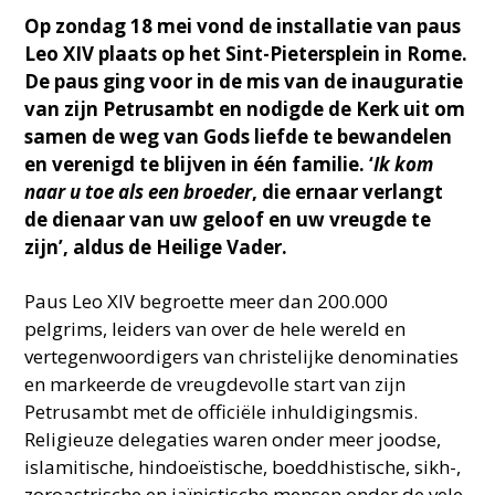
Op zondag 18 mei vond de installatie van paus
Leo XIV plaats op het Sint-Pietersplein in Rome.
De paus ging voor in de mis van de inauguratie
van zijn Petrusambt en nodigde de Kerk uit om
samen de weg van Gods liefde te bewandelen
en verenigd te blijven in één familie. ‘
Ik
kom
naar u toe als een broeder
, die ernaar verlangt
de dienaar van uw geloof en uw vreugde te
zijn’, aldus de Heilige Vader.
Paus Leo XIV begroette meer dan 200.000
pelgrims, leiders van over de hele wereld en
vertegenwoordigers van christelijke denominaties
en markeerde de vreugdevolle start van zijn
Petrusambt met de officiële inhuldigingsmis.
Religieuze delegaties waren onder meer joodse,
islamitische, hindoeïstische, boeddhistische, sikh-,
zoroastrische en jaïnistische mensen onder de vele