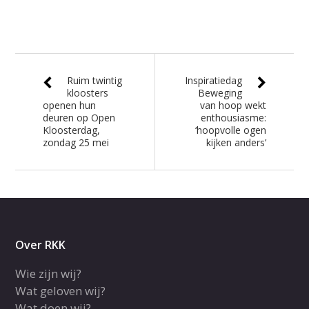
Ruim twintig
Inspiratiedag
kloosters
Beweging
openen hun
van hoop wekt
deuren op Open
enthousiasme:
Kloosterdag,
‘hoopvolle ogen
zondag 25 mei
kijken anders’
Over RKK
Wie zijn wij?
Wat geloven wij?
Wat doen wij?