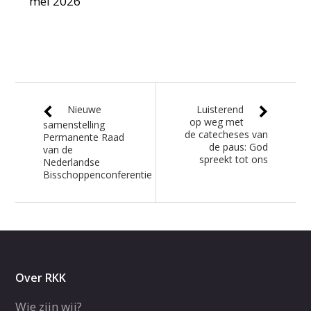
mei 2026
Nieuwe
Luisterend
op weg met
samenstelling
de catecheses van
Permanente Raad
de paus: God
van de
spreekt tot ons
Nederlandse
Bisschoppenconferentie
Over RKK
Wie zijn wij?