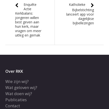
Enquête
Katholieke
Actie
Bijbelstichting
Kerkbalans:
lanceert app voor
jongeren willen
dagelijkse
best geven aan
bijbellezingen
hun kerk, maar
vragen om meer
uitleg en gemak
Over RKK
Wie zijn wij?
Wat geloven wij?
Wat doen wij?
Publicaties
Contact