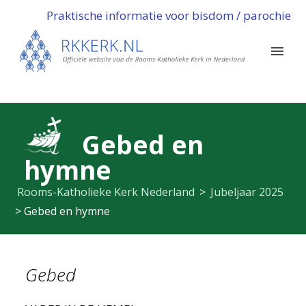
Praktische informatie voor bisdom / parochie
Gebed en
hymne
Rooms-Katholieke Kerk Nederland
>
Jubeljaar 2025
>
Gebed en hymne
Gebed