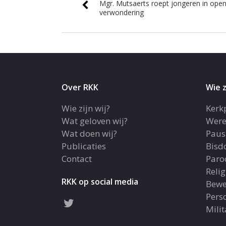
Mgr. Mutsaerts roept jongeren in open
verwondering
Over RKK
Wie z
Wie zijn wij?
Kerk
Wat geloven wij?
Were
Wat doen wij?
Paus
Publicaties
Bis
Contact
Paro
Reli
RKK op social media
Bewe
Pers
Milit