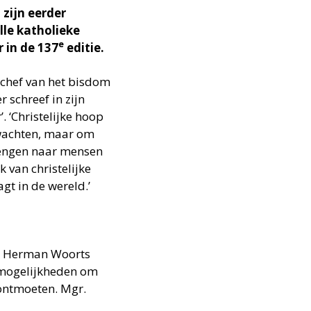
 zijn eerder
lle katholieke
e
 in de 137
editie.
chef van het bisdom
 schreef in zijn
. ‘Christelijke hoop
 wachten, maar om
brengen naar mensen
 van christelijke
agt in de wereld.’
. Herman Woorts
n mogelijkheden om
ontmoeten. Mgr.