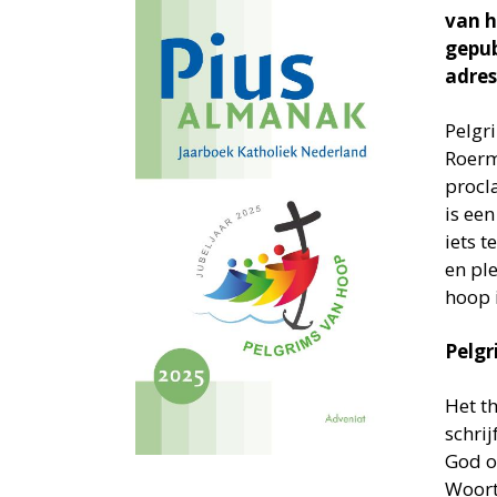
van h
gepub
adres
Pelgr
Roerm
procla
is ee
iets 
en pl
hoop i
Pelg
Het t
schri
God o
Woort