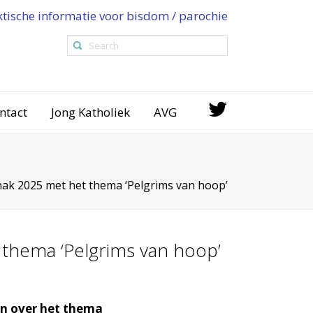
ktische informatie voor bisdom / parochie
ntact
Jong Katholiek
AVG
anak 2025 met het thema ‘Pelgrims van hoop’
t thema ‘Pelgrims van hoop’
en over het thema