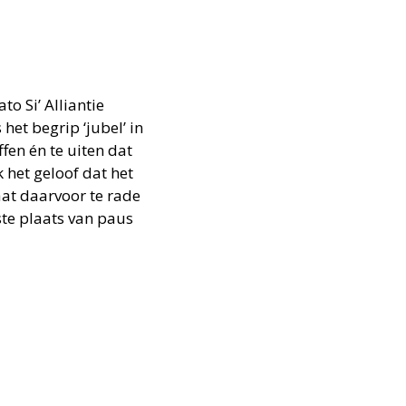
 Si’ Alliantie
 het begrip ‘jubel’ in
ffen én te uiten dat
k het geloof dat het
aat daarvoor te rade
tste plaats van paus