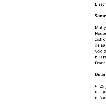
Bissc
Samen
Matty
Nederl
zich d
de aar
God d
bij Fr
Franc
De ar
25 
1 a
8 a