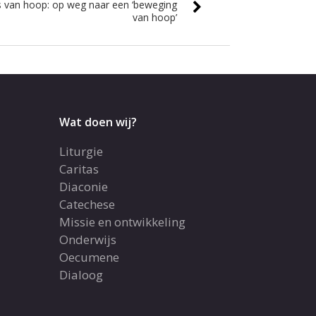
s van hoop: op weg naar een ‘beweging
van hoop’
Wat doen wij?
Liturgie
Caritas
Diaconie
Catechese
Missie en ontwikkeling
Onderwijs
Oecumene
Dialoog