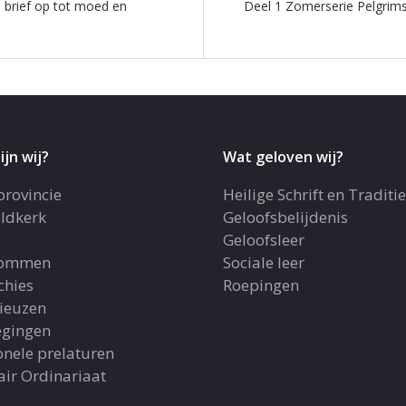
 brief op tot moed en
Deel 1 Zomerserie Pelgrim
ijn wij?
Wat geloven wij?
provincie
Heilige Schrift en Traditie
ldkerk
Geloofsbelijdenis
Geloofsleer
dommen
Sociale leer
chies
Roepingen
gieuzen
gingen
onele prelaturen
air Ordinariaat