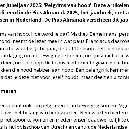
et Jubeljaar 2025: ‘Pelgrims van hoop’. Deze artikelen
liceerd in de Pius Almanak 2025, het jaarboek, met a
sen in Nederland. De Pius Almanak verscheen dit jaar
ims van hoop. Hoe word je dat? Matheu Bemelmans, pers
ond, neemt de lezer mee in wat paus Franciscus daarover
matie voor het Jubeljaar, de bul ‘De hoop stelt niet teleur’
n uitdaging om in beweging te komen, om juist niet af te
te doen, om de hoop die in ons leeft door te geven en te 
ekken die nood hebben aan hoop. Een belangrijk kernmerk
s dat je deze niet voor jezelf houdt, maar deelt en uitdra
rimeren
hema gaat ook om pelgrimeren, in beweging komen. Mgr
jft over het belang van bedevaarten. Bedevaarten biede
p het spoor te komen en medemensen daadwerkelijk te 
s is hulpbisschop van Utrecht en vanuit de Nederlandse