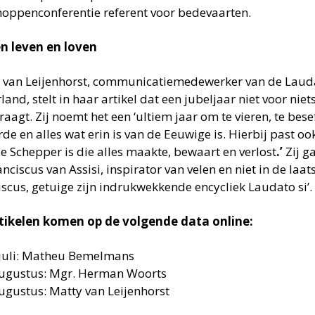
hoppenconferentie referent voor bedevaarten.
 leven en loven
 van Leijenhorst, communicatiemedewerker van de Laudato
and, stelt in haar artikel dat een jubeljaar niet voor niets
raagt. Zij noemt het een ‘ultiem jaar om te vieren, te bese
de en alles wat erin is van de Eeuwige is. Hierbij past oo
e Schepper is die alles maakte, bewaart en verlost
.’
Zij g
anciscus van Assisi, inspirator van velen en niet in de laa
iscus, getuige zijn indrukwekkende encycliek Laudato si’.
tikelen komen op de volgende data online:
juli: Matheu Bemelmans
ugustus: Mgr. Herman Woorts
ugustus: Matty van Leijenhorst