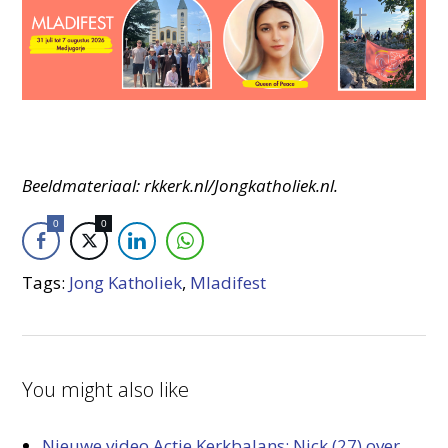
Beeldmateriaal: rkkerk.nl/Jongkatholiek.nl.
0
0
Tags:
Jong Katholiek
,
Mladifest
You might also like
Nieuwe video Actie Kerkbalans: Nick (27) over