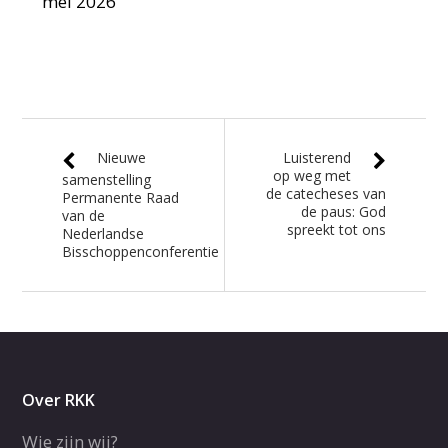
mei 2026
Nieuwe
Luisterend
op weg met
samenstelling
de catecheses van
Permanente Raad
de paus: God
van de
spreekt tot ons
Nederlandse
Bisschoppenconferentie
Over RKK
Wie zijn wij?