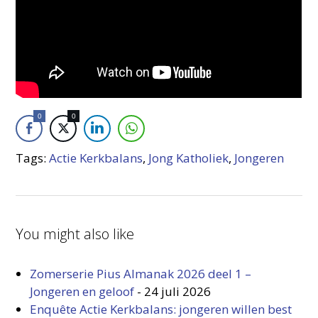
0
0
Tags:
Actie Kerkbalans
,
Jong Katholiek
,
Jongeren
You might also like
Zomerserie Pius Almanak 2026 deel 1 –
Jongeren en geloof
-
24 juli 2026
Enquête Actie Kerkbalans: jongeren willen best