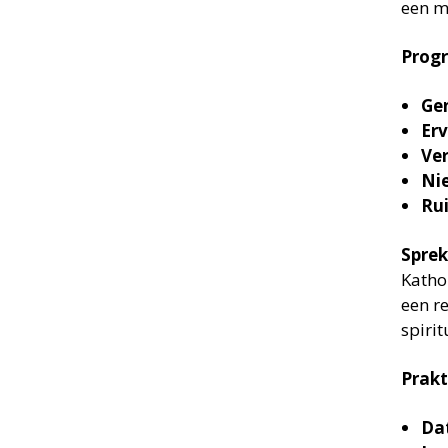
een m
Prog
Gen
Er
Ver
Ni
Ru
Sprek
Katho
een r
spirit
Prakt
Da