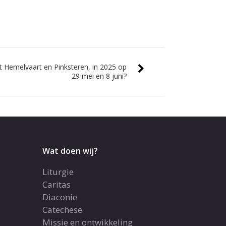
t Hemelvaart en Pinksteren, in 2025 op
29 mei en 8 juni?
Wat doen wij?
Liturgie
Caritas
Diaconie
Catechese
Missie en ontwikkeling