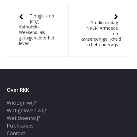
Terugblik op
Jong
Studiemiddag
Katholiek-
NKSR: Armoede
Weekend: als
en
getuigen door het
kansen(on)gelijkheid
leven
in het onderwijs
Over RKK
Wie zijn wij?
Wat geloven wij?
Wat doen wij?
Publicaties
Contact