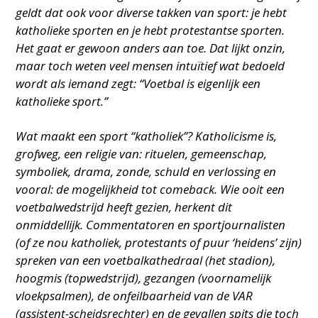
geldt dat ook voor diverse takken van sport: je hebt
katholieke sporten en je hebt protestantse sporten.
Het gaat er gewoon anders aan toe. Dat lijkt onzin,
maar toch weten veel mensen intuïtief wat bedoeld
wordt als iemand zegt: “Voetbal is eigenlijk een
katholieke sport.”
Wat maakt een sport “katholiek”? Katholicisme is,
grofweg, een religie van: rituelen, gemeenschap,
symboliek, drama, zonde, schuld en verlossing en
vooral: de mogelijkheid tot comeback. Wie ooit een
voetbalwedstrijd heeft gezien, herkent dit
onmiddellijk. Commentatoren en sportjournalisten
(of ze nou katholiek, protestants of puur ‘heidens’ zijn)
spreken van een voetbalkathedraal (het stadion),
hoogmis (topwedstrijd), gezangen (voornamelijk
vloekpsalmen), de onfeilbaarheid van de VAR
(assistent-scheidsrechter) en de gevallen spits die toch